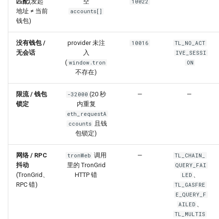
匹配
(发起
空
10022
地址 ≠ 当前
accounts[]
钱包)
没有钱包 /
provider 未注
10016
TL_NO_ACT
无会话
入
IVE_SESSI
(
window.tron
ON
不存在)
限流 / 钱包
(20 秒
—
—
-32000
锁定
内重复
eth_requestA
且钱
ccounts
包锁定)
网络 / RPC
调用
—
tronWeb
TL_CHAIN_
抖动
里的 TronGrid
QUERY_FAI
(TronGrid、
HTTP 错
、
LED
RPC 错)
TL_GASFRE
E_QUERY_F
、
AILED
TL_MULTIS