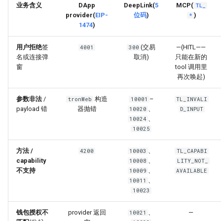
业务含义
DApp
DeepLink(
5
MCP(
TL_
provider(
EIP-
位码
)
)
*
1474
)
用户拒绝
签
(交易
—(HITL——
4001
300
名或连接弹
取消)
只能在新的
窗
tool 调用里
再次唤起)
参数非法
/
构造
–
tronWeb
10001
TL_INVALI
payload 错
器抛错
、
10020
D_INPUT
、
10024
10025
方法 /
、
4200
10003
TL_CAPABI
capability
、
10008
LITY_NOT_
不支持
、
10009
AVAILABLE
、
10011
10023
钱包授权不
provider 返回
、
—
10021