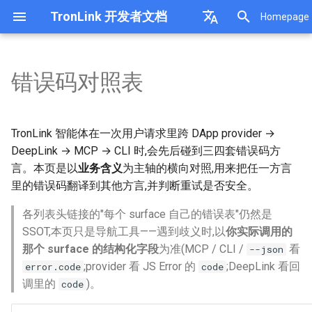
TronLink 开发者文档
Homepage
正
English
在
中文
错误码对照表
资产管理
主动请求TronLink插件功能
AI / LLMs
开始开发
使用方式
初
DeepLink
被动接收TronLink插件的消息
MCP Server TronLink
消息签名
给下游 MCP 服务的约束
始
DApp支持
对ledger签名后的v字段兼容
TronLink MCP Core
普通转账
TronLink 智能体在一次用户请求里跨 DApp provider →
TronLink Skills
多签转账
化
DeepLink → MCP → CLI 时,会先后碰到三四套错误码方
MCP TronLink Signer
Stake2.0
言。本页是以
业务含义
为主轴的横向对照,用来把任一方言
搜
TronLink Signer
里的错误码翻译到其他方言,并判断重试是否安全。
TronLink Cli
索
各列表头链接的"每个 surface 自己的错误表"仍然是
引
SSOT,本页只是导航工具——遇到歧义时,以
你实际调用的
擎
那个 surface 的结构化字段
为准(MCP / CLI /
看
--json
;provider 看 JS Error 的
;DeepLink 看回
error.code
code
调里的
)。
code