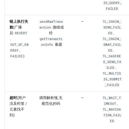
IG_QUERY_
FAILED
链上执行失
—
sendRawTrans
TL_CHAIN_
败
(广播
抛错或
action
SEND_FAIL
后:
经
、
REVERT
ED
、
getTransacti
TL_CHAIN_
暴露
OUT_OF_EN
onInfo
SWAP_FAIL
、
、
ERGY
ED
)
FAILED
TL_GASFRE
E_SEND_FA
、
ILED
TL_MULTIS
IG_SUBMIT
_FAILED
超时
(用户
调用解析慢,无
—
TL_WAIT_T
没及时签 /
规范化的码
、
IMEOUT
元素找不
TL_NAVIGA
到)
TION_FAIL
ED