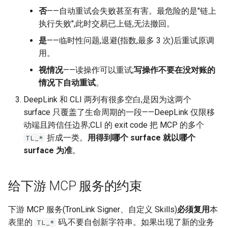
否
——自动重试会失败甚至有害。最危险的是"链上
执行失败",此时交易已上链,无法撤回。
是
——临时性问题,退避(指数,最多 3 次)后重试原调
用。
视情况
——读操作可以重试;
写操作不要在没对账的
情况下自动重试
。
DeepLink 和 CLI 两列有很多空白,是因为这两个
surface 只覆盖了生命周期的一段——DeepLink 仅限移
动端且跨信任边界;CLI 的 exit code 把 MCP 的多个
折成一类。
用得到哪个 surface 就以哪个
TL_*
surface 为准
。
给下游 MCP 服务的约束
下游 MCP 服务(TronLink Signer、自定义 Skills)
必须复用
本
表里的
码,不要自创新字符串。如果出现了新的业务
TL_*